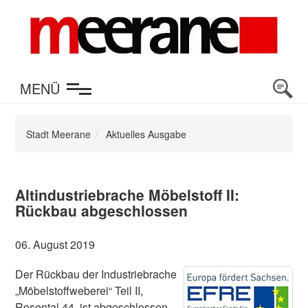
en
MENÜ
Stadt Meerane
Aktuelles Ausgabe
Altindustriebrache Möbelstoff II:
Rückbau abgeschlossen
06. August 2019
Der Rückbau der Industriebrache
„Möbelstoffweberei“ Teil II,
Rosental 44, ist abgeschlossen,