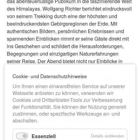
das abenteuerlustige Publikum in die faszinierende Welt
des Himalayas. Wolfgang Richter berichtet eindrucksvoll
von seinem Trekking durch eine der höchsten und
beeindruckendsten Gebirgsregionen der Erde. Mit
authentischen Bildern, persönlichen Erlebnissen und
spannenden Einblicken nimmt er seine Gäste direkt mit
ins Geschehen und schildert die Herausforderungen,
Begegnungen und einzigartigen Naturerfahrungen
seiner Reise. Der Abend bietet nicht nur Einblicke in
ferne Landschaften, sondern auch Inspiration,
Cookie- und Datenschutzhinweise
Abenteuerlust und Raum für Fragen und Austausch.
Um Ihnen einen einwandfreien Service auf unserer
Eintrittskarten zu 10 Euro gibt es ab sofort in der
Webseite anbieten zu können, verwenden wir
Stadtbibliothek, August-Bebel-Straße 49, zu deren
Cookies und Drittanbieter-Tools zur Verbesserung
Öffnungszeiten. Gern können die Tickets in der
der Funktionalität. Sie können der Nutzung generell
Bibliothek unter Tel.: 03764 185715 oder per E-Mail an
zustimmen, oder spezifische Werkzeuge an- und
bibliothek@meerane.eu reserviert und an der
abschalten.
Abendkasse abgeholt werden.
Der Ticketkauf ist auch bequem unter www.monkey-
Essenziell
Details einblenden