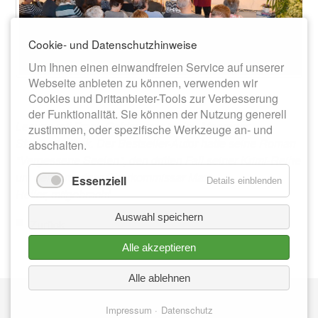
Cookie- und Datenschutzhinweise
Um Ihnen einen einwandfreien Service auf unserer
Webseite anbieten zu können, verwenden wir
Cookies und Drittanbieter-Tools zur Verbesserung
der Funktionalität. Sie können der Nutzung generell
Lesung mit Frank Goldammer in der Meeraner
zustimmen, oder spezifische Werkzeuge an- und
Stadtbibliothek. Der Bestseller-Autor hatte seine Roman
abschalten.
"Vergessene Seelen", den dritten Fall seiner Krimi-Reihe
um den Dresdner Oberkommissar Max
Essenziell
Details einblenden
Heller, mitgebracht.
Auswahl speichern
Zurück
Alle akzeptieren
Alle ablehnen
Nav
IMPRESSUM
üb
Impressum
Datenschutz