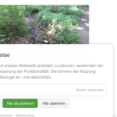
eise
uf unserer Webseite anbieten zu können, verwenden wir
esserung der Funktionalität. Sie können der Nutzung
rkzeuge an- und abschalten.
ben des Gornzigbaches bis zum Teich hinter dem
Details einblenden
Alle akzeptieren
Alle ablehnen
pressum
Datenschutz