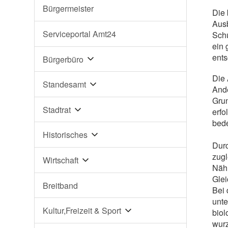
Bürgermeister
Die 
Ausb
Serviceportal Amt24
Schu
ein 
ents
Bürgerbüro
Die 
Standesamt
Ande
Grun
Stadtrat
erfo
bede
Historisches
Durc
zugl
Wirtschaft
Nähr
Glei
Breitband
Bei 
unte
Kultur,Freizeit & Sport
biol
wurz