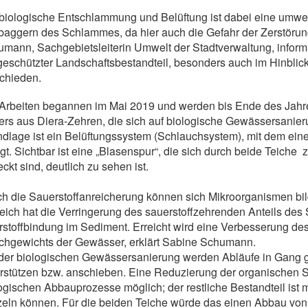
biologische Entschlammung und Belüftung ist dabei eine umwel
aggern des Schlammes, da hier auch die Gefahr der Zerstörung
mann, Sachgebietsleiterin Umwelt der Stadtverwaltung, inform
geschützter Landschaftsbestandteil, besonders auch im Hinblick
chieden.
Arbeiten begannen im Mai 2019 und werden bis Ende des Jahre
rs aus Diera-Zehren, die sich auf biologische Gewässersanierun
dlage ist ein Belüftungssystem (Schlauchsystem), mit dem ei
lgt. Sichtbar ist eine „Blasenspur“, die sich durch beide Teiche 
ckt sind, deutlich zu sehen ist.
h die Sauerstoffanreicherung können sich Mikroorganismen bil
eich hat die Verringerung des sauerstoffzehrenden Anteils de
stoffbindung im Sediment. Erreicht wird eine Verbesserung de
chgewichts der Gewässer, erklärt Sabine Schumann.
der biologischen Gewässersanierung werden Abläufe in Gang ge
rstützen bzw. anschieben. Eine Reduzierung der organischen Se
ogischen Abbauprozesse möglich; der restliche Bestandteil ist
eln können. Für die beiden Teiche würde das einen Abbau vo