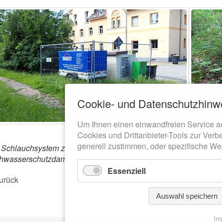
Cookie- und Datenschutzhinw
Um Ihnen einen einwandfreien Service a
Cookies und Drittanbieter-Tools zur Verb
generell zustimmen, oder spezifische We
Schlauchsystem zieht sich durch den Gondelteich und den Gra
hwasserschutzdamm.
Essenziell
urück
Auswahl speichern
Im