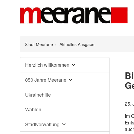
Stadt Meerane
Aktuelles Ausgabe
Navigation
Herzlich willkommen
überspringen
Bi
850 Jahre Meerane
G
Ukrainehilfe
25. 
Wahlen
Im G
Ents
Stadtverwaltung
auch