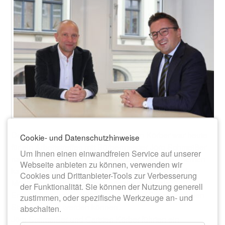
Der Bundestagsabgeordnete Carsten Körber war heute
Cookie- und Datenschutzhinweise
für ein Arbeitstreffen mit Bürgermeister Jörg Schmeißer
Um Ihnen einen einwandfreien Service auf unserer
nach Meerane gekommen. Vielfältige aktuelle Themen
Webseite anbieten zu können, verwenden wir
kamen dabei zum Gespräch. Unter anderem wurden
Cookies und Drittanbieter-Tools zur Verbesserung
Möglichkeiten besprochen, wie die regionale
der Funktionalität. Sie können der Nutzung generell
Entwicklung vorangetrieben und neue Projekte an den
zustimmen, oder spezifische Werkzeuge an- und
Start gebracht werden können.
abschalten.
Jörg Schmeißer und Carsten Körber führten ein