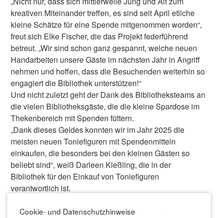
„Nicht nur, dass sich mittlerweile Jung und Alt zum
kreativen Miteinander treffen, es sind seit April etliche
kleine Schätze für eine Spende mitgenommen worden“,
freut sich Elke Fischer, die das Projekt federführend
betreut. „Wir sind schon ganz gespannt, welche neuen
Handarbeiten unsere Gäste im nächsten Jahr in Angriff
nehmen und hoffen, dass die Besuchenden weiterhin so
engagiert die Bibliothek unterstützen!“
Und nicht zuletzt geht der Dank des Bibliotheksteams an
die vielen Bibliotheksgäste, die die kleine Spardose im
Thekenbereich mit Spenden füttern.
„Dank dieses Geldes konnten wir im Jahr 2025 die
meisten neuen Toniefiguren mit Spendenmitteln
einkaufen, die besonders bei den kleinen Gästen so
beliebt sind“, weiß Darleen Kießling, die in der
Bibliothek für den Einkauf von Toniefiguren
verantwortlich ist.
Das Bibliotheksteam ist überwältigt von so viel
Cookie- und Datenschutzhinweise