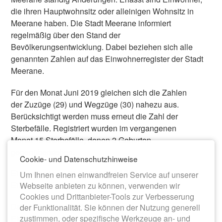
die ihren Hauptwohnsitz oder alleinigen Wohnsitz in
Meerane haben. Die Stadt Meerane informiert
regelmäßig über den Stand der
Bevölkerungsentwicklung. Dabei beziehen sich alle
genannten Zahlen auf das Einwohnerregister der Stadt
Meerane.
Für den Monat Juni 2019 gleichen sich die Zahlen
der Zuzüge (29) und Wegzüge (30) nahezu aus.
Berücksichtigt werden muss erneut die Zahl der
Sterbefälle. Registriert wurden im vergangenen
Monat 15 Sterbefälle, denen 2 Geburten
gegenüberstehen.
Cookie- und Datenschutzhinweise
Einwohner zum 31.05.2019:
14.359
Um Ihnen einen einwandfreien Service auf unserer
Einwohner zum 30.06.2019:
14.345
Webseite anbieten zu können, verwenden wir
Cookies und Drittanbieter-Tools zur Verbesserung
Damit zählt die Stadt Meerane im Juni 2019
14
der Funktionalität. Sie können der Nutzung generell
Einwohner
weniger als im Mai 2019.
zustimmen, oder spezifische Werkzeuge an- und