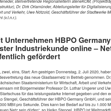
feneder, stellvertretende Regionalleiterin ateneKOM, (Projekttr
astruktur), Dr. Dirk Orlamünder, Abteilungsleiter für Digitalisier
it und Verkehr, Uwe Nötzold, Geschäftsführer der Stadtwerke 
 (v.l.n.r.).
it Unternehmen HBPO Germany
ster Industriekunde online – Net
fentlich gefördert
, zwei, eins, Start: Am gestrigen Donnerstag, 2. Juli 2020, ha
esvertretung das neue Glasfasernetz in Betrieb genommen. Dr. D
ächsischen Staatsministerium für Wirtschaft, Arbeit und Verkeh
insam mit Bürgermeister Professor Dr. Lothar Ungerer und Uw
Startschuss für das leistungsstarke Internet gegeben und den 
o Stengel, Geschäftsführer der HBPO Germany GmbH, und sein
300 MBit pro Sekunde. Dies kann bei Bedarf auf bis zu 1.000 Mb
euen Netz sein dürfen“, so Heiko Stengel. HBPO ist Weltmarktfüh