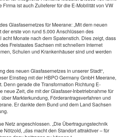
Firma ist auch Zulieferer für die E-Mobilität von VW
 des Glasfasernetzes für Meerane: „Mit dem neuen
er erste von rund 5.000 Anschlüssen des
l acht Monate nach dem Spatenstich. Dies zeigt, dass
s Freistaates Sachsen mit schnellem Internet
ehmen, Schulen und Krankenhäuser sind und werden
ung des neuen Glasfasernetzes in unserer Stadt“,
 dieser Einstieg mit der HBPO Germany GmbH Meerane,
t. Denn gerade die Transformation Richtung E-
die neue Zeit, die mit der Glasfaser-Inbetriebnahme für
g über Markterkundung, Förderantragsverfahren und
eerane. Er dankte dem Bund und dem Land Sachsen
ung.
ue Netz angeschlossen. „Die Übertragungstechnik
 Nötzold, „das macht den Standort attraktiver – für