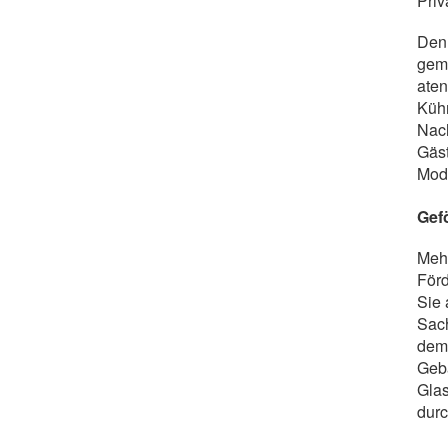
Priv
Den
geme
aten
Kühn
Nac
Gäst
Modu
Gef
Mehr
Förd
Sie 
Sach
dem 
Geb
Glas
durc