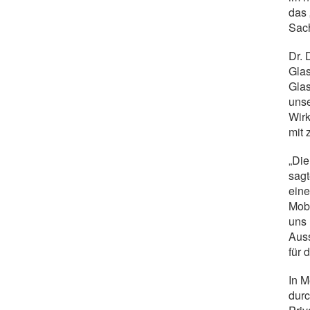
das 
Sac
Dr. 
Gla
Glas
unse
Wir
mit 
„Die
sagt
eine
Mobi
uns 
Aus
für 
In M
durc