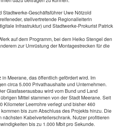
ehmen dazu beitragen zu können.“
d Stadtwerke-Geschäftsführer Uwe Nötzold
ifeneder, stellvertretende Regionalleiterin
itale Infrastruktur) und Stadtwerke-Prokurist Patrick
Werk auf dem Programm, bei dem Heiko Stengel den
 anderem zur Umrüstung der Montagestrecken für die
 in Meerane, das öffentlich gefördert wird. Im
egen circa 5.000 Privathaushalte und Unternehmen.
n. Der Glasfaserausbau wird vom Bund und Land
übrigen Mittel stammen von der Stadt Meerane. Seit
 Kilometer Leerrohre verlegt und bisher 460
kommen bis zum Abschluss des Projekts hinzu. Die
 nächsten Kabelverteilerschrank. Nutzer profitieren
windigkeiten bis zu 1.000 Mbit pro Sekunde.