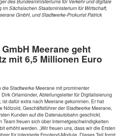
äger des Bundesministeriums für Verkehr und digitale
ung im Sächsischen Staatsministerium für Wirtschaft,
Meerane GmbH, und Stadtwerke-Prokurist Patrick
 GmbH Meerane geht
z mit 6,5 Millionen Euro
ben die Stadtwerke Meerane mit prominenter
irk Orlamünder, Abteilungsleiter für Digitalisierung
r, ist dafür extra nach Meerane gekommen. Er hat
e Nötzold, Geschäftsführer der Stadtwerke Meerane,
ersten Kunden auf die Datenautobahn geschickt.
 Team freuen sich über Internetgeschwindigkeiten
it erhöht werden. „Wir freuen uns, dass wir die Ersten
rer für integrierte Frontend-Module. Dieses Teil formt