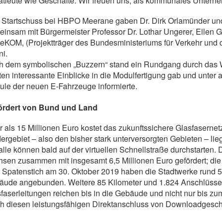
atleute wie Geschäfte. Wir freuen uns, als kommunales Untern
 Startschuss bei HBPO Meerane gaben Dr. Dirk Orlamünder un
insam mit Bürgermeister Professor Dr. Lothar Ungerer, Ellen Gre
eKOM, (Projektträger des Bundesministeriums für Verkehr und dig
i.
h dem symbolischen „Buzzern“ stand ein Rundgang durch das 
en interessante Einblicke in die Modulfertigung gab und unter
le der neuen E-Fahrzeuge informierte.
ördert von Bund und Land
 als 15 Millionen Euro kostet das zukunftssichere Glasfasernetz
ergebiet – also den bisher stark unterversorgten Gebieten – li
alle können bald auf der virtuellen Schnellstraße durchstarte
sen zusammen mit insgesamt 6,5 Millionen Euro gefördert; die 
Spatenstich am 30. Oktober 2019 haben die Stadtwerke rund 50
äude angebunden. Weitere 85 Kilometer und 1.824 Anschlüsse 
faserleitungen reichen bis in die Gebäude und nicht nur bis zum
h diesen leistungsfähigen Direktanschluss von Downloadgesch