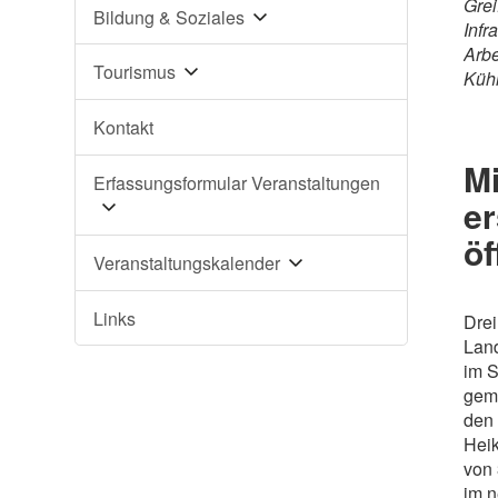
Grei
Bildung & Soziales
Infr
Arbe
Tourismus
Kühni
Kontakt
M
Erfassungsformular Veranstaltungen
er
öf
Veranstaltungskalender
Links
Drei
Land
im S
geme
den 
Heik
von 
im n