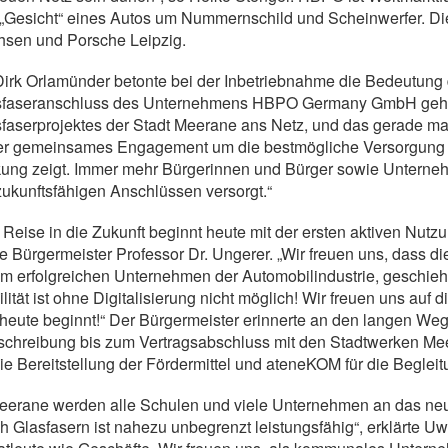
„Gesicht“ eines Autos um Nummernschild und Scheinwerfer. Die 
hsen und Porsche Leipzig.
Dirk Orlamünder betonte bei der Inbetriebnahme die Bedeutung
sfaseranschluss des Unternehmens HBPO Germany GmbH geht d
faserprojektes der Stadt Meerane ans Netz, und das gerade ma
r gemeinsames Engagement um die bestmögliche Versorgung de
kung zeigt. Immer mehr Bürgerinnen und Bürger sowie Untern
zukunftsfähigen Anschlüssen versorgt.“
 Reise in die Zukunft beginnt heute mit der ersten aktiven Nutz
e Bürgermeister Professor Dr. Ungerer. „Wir freuen uns, dass
m erfolgreichen Unternehmen der Automobilindustrie, geschieh
lität ist ohne Digitalisierung nicht möglich! Wir freuen uns auf 
heute beginnt!“ Der Bürgermeister erinnerte an den langen We
schreibung bis zum Vertragsabschluss mit den Stadtwerken M
die Bereitstellung der Fördermittel und ateneKOM für die Begleit
eerane werden alle Schulen und viele Unternehmen an das ne
h Glasfasern ist nahezu unbegrenzt leistungsfähig“, erklärte Uwe