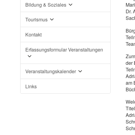
Bildung & Soziales
Mari
Dr. 
Sach
Tourismus
Bürg
Kontakt
Teil
Team
Erfassungsformular Veranstaltungen
Zum 
der 
Teil
Veranstaltungskalender
Adri
am B
Links
Büch
Welc
Tite
Adri
Schw
Schr