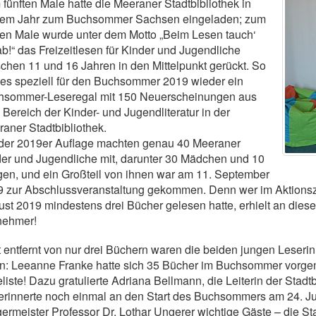
fünften Male hatte die Meeraner Stadtbibliothek in
sem Jahr zum Buchsommer Sachsen eingeladen; zum
ten Male wurde unter dem Motto „Beim Lesen tauch‘
ab!“ das Freizeitlesen für Kinder und Jugendliche
chen 11 und 16 Jahren in den Mittelpunkt gerückt. So
es speziell für den Buchsommer 2019 wieder ein
hsommer-Leseregal mit 150 Neuerscheinungen aus
Bereich der Kinder- und Jugendliteratur in der
aner Stadtbibliothek.
 der 2019er Auflage machten genau 40 Meeraner
er und Jugendliche mit, darunter 30 Mädchen und 10
en, und ein Großteil von ihnen war am 11. September
9 zur Abschlussveranstaltung gekommen. Denn wer im Aktionsz
st 2019 mindestens drei Bücher gelesen hatte, erhielt an diese
nehmer!
 entfernt von nur drei Büchern waren die beiden jungen Leseri
n: Leeanne Franke hatte sich 35 Bücher im Buchsommer vorgen
liste! Dazu gratulierte Adriana Bellmann, die Leiterin der Stadtb
erinnerte noch einmal an den Start des Buchsommers am 24. J
ermeister Professor Dr. Lothar Ungerer wichtige Gäste – die Sta