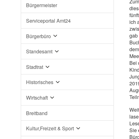
Zum 
Bürgermeister
die
fünf
Serviceportal Amt24
ich 
zwis
gab 
Bürgerbüro
Buc
dem 
Standesamt
Meer
Bei
Stadtrat
Kind
Jung
Historisches
201
Augu
Teil
Wirtschaft
Weit
Breitband
lase
Lese
Kultur,Freizeit & Sport
Sie 
Bürg