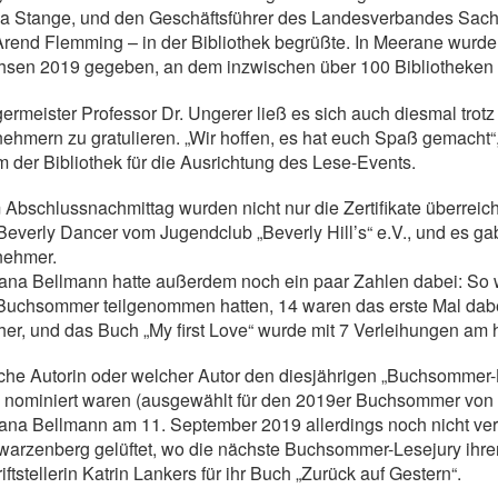
a Stange, und den Geschäftsführer des Landesverbandes Sach
Arend Flemming – in der Bibliothek begrüßte. In Meerane wurd
sen 2019 gegeben, an dem inzwischen über 100 Bibliotheken 
ermeister Professor Dr. Ungerer ließ es sich auch diesmal tro
nehmern zu gratulieren. „Wir hoffen, es hat euch Spaß gemacht
 der Bibliothek für die Ausrichtung des Lese-Events.
Abschlussnachmittag wurden nicht nur die Zertifikate überreich
Beverly Dancer vom Jugendclub „Beverly Hill’s“ e.V., und es gab
nehmer.
ana Bellmann hatte außerdem noch ein paar Zahlen dabei: So 
uchsommer teilgenommen hatten, 14 waren das erste Mal dabe
er, und das Buch „My first Love“ wurde mit 7 Verleihungen am 
he Autorin oder welcher Autor den diesjährigen „Buchsommer-
l nominiert waren (ausgewählt für den 2019er Buchsommer von
ana Bellmann am 11. September 2019 allerdings noch nicht ver
arzenberg gelüftet, wo die nächste Buchsommer-Lesejury ihren
iftstellerin Katrin Lankers für ihr Buch „Zurück auf Gestern“.