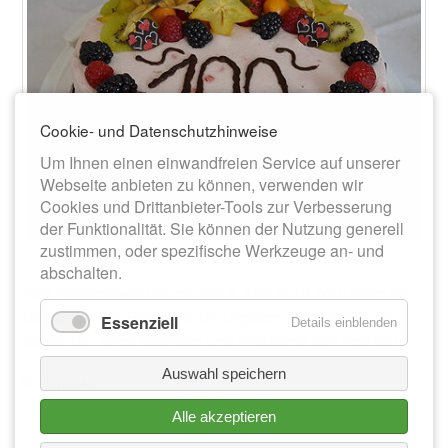
Cookie- und Datenschutzhinweise
Um Ihnen einen einwandfreien Service auf unserer
Webseite anbieten zu können, verwenden wir
Cookies und Drittanbieter-Tools zur Verbesserung
der Funktionalität. Sie können der Nutzung generell
zustimmen, oder spezifische Werkzeuge an- und
abschalten.
Karl Zimmermann wurde am 3. Mai 2019 100 Jahre alt.
Bürgermeister Professor Dr. Ungerer überbrachte die
Essenziell
Details einblenden
Grüße der Stadt Meerane und gratulierte ihm herzlich.
Auswahl speichern
Zurück
Alle akzeptieren