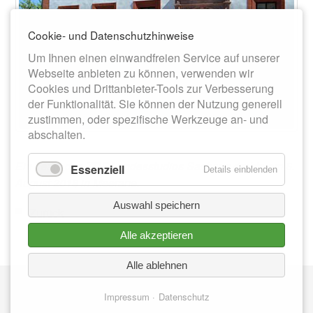
Cookie- und Datenschutzhinweise
Um Ihnen einen einwandfreien Service auf unserer
Webseite anbieten zu können, verwenden wir
Cookies und Drittanbieter-Tools zur Verbesserung
der Funktionalität. Sie können der Nutzung generell
zustimmen, oder spezifische Werkzeuge an- und
abschalten.
Ein Team des ZDF Landesstudios Sachsen drehte am 6.
Essenziell
Details einblenden
August 2018 in Meerane.
Auswahl speichern
Zurück
Alle akzeptieren
Alle ablehnen
Nav
IMPRESSUM
üb
Impressum
Datenschutz
DATENSCHUTZ