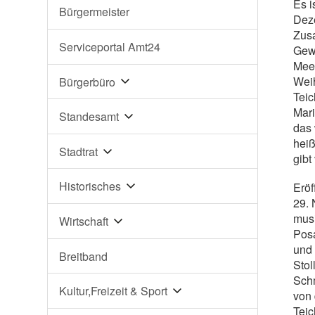
Es i
Bürgermeister
Deze
Zus
Serviceportal Amt24
Gew
Mee
Weih
Bürgerbüro
Teic
Mari
Standesamt
das 
heiß
Stadtrat
gibt
Historisches
Eröf
29. 
mus
Wirtschaft
Posa
und 
Breitband
Stol
Sch
Kultur,Freizeit & Sport
von
Teic