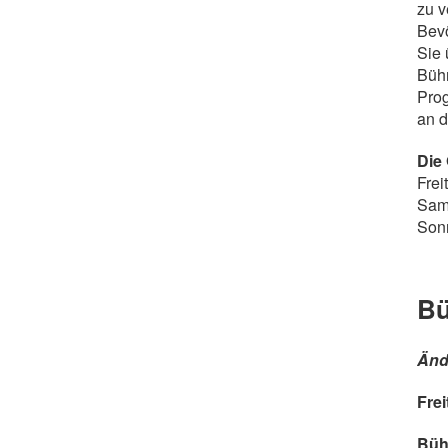
zu 
Bevö
Sie 
Bühn
Prog
an d
Die
Frei
Sams
Sonn
Bü
Änd
Frei
Büh