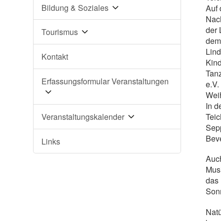
Bildung & Soziales
Auf 
Nach
der
Tourismus
dem
Lind
Kontakt
Kind
Tan
Erfassungsformular Veranstaltungen
e.V.
Weih
In d
Veranstaltungskalender
Teic
Sep
Beve
Links
Auch
Mus
das 
Son
Natü