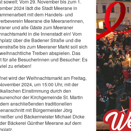
st soweit: Vom 29. November bis zum 1.
mber 2024 lädt die Stadt Meerane in
ammenarbeit mit dem Handels- und
erbeverein Meerane die Meeranerinnen,
raner und alle Gäste zum Meeraner
nachtsmarkt in die Innenstadt ein! Vom
hplatz über die Badener Straße und die
enstraße bis zum Meeraner Markt soll sich
weihnachtliche Treiben abspielen. Das
t für alle Besucherinnen und Besucher: Es
 viel zu erleben!
fnet wird der Weihnachtsmarkt am Freitag,
November 2024, um 15:00 Uhr, mit der
ikalischen Einstimmung durch den
unenchor der Kirchgemeinde St. Martin
dem anschließenden traditionellen
lenanschnitt mit Bürgermeister Jörg
meißer und Bäckermeister Michael Dicke
 der Bäckerei Günther Meerane auf dem
hplatz.