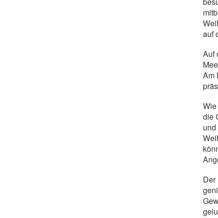
besu
mitb
Weih
auf 
Auf 
Meer
Am F
präs
Wie 
die 
und 
Weih
könn
Ang
Der 
geni
Gewe
gelu