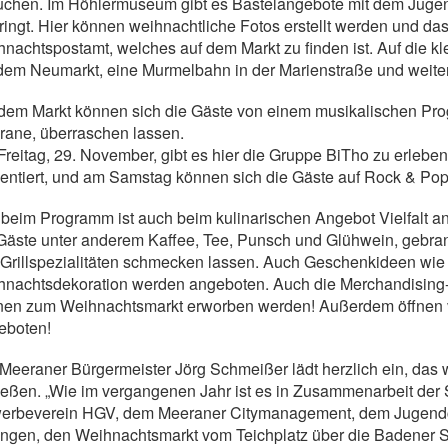
chen. Im Höhlermuseum gibt es Bastelangebote mit dem Jugend
ringt. Hier können weihnachtliche Fotos erstellt werden und da
nachtspostamt, welches auf dem Markt zu finden ist. Auf die 
dem Neumarkt, eine Murmelbahn in der Marienstraße und weite
dem Markt können sich die Gäste von einem musikalischen Pr
ane, überraschen lassen.
reitag, 29. November, gibt es hier die Gruppe BiTho zu erlebe
entiert, und am Samstag können sich die Gäste auf Rock & Pop
beim Programm ist auch beim kulinarischen Angebot Vielfalt 
Gäste unter anderem Kaffee, Tee, Punsch und Glühwein, gebr
Grillspezialitäten schmecken lassen. Auch Geschenkideen wie
nachtsdekoration werden angeboten. Auch die Merchandising-A
en zum Weihnachtsmarkt erworben werden! Außerdem öffnen vie
eboten!
Meeraner Bürgermeister Jörg Schmeißer lädt herzlich ein, das 
eßen. „Wie im vergangenen Jahr ist es in Zusammenarbeit der
rbeverein HGV, dem Meeraner Citymanagement, dem Jugendclub 
ngen, den Weihnachtsmarkt vom Teichplatz über die Badener S