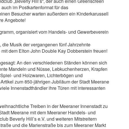
club „Beverly Hill’s“, der auch einen Greenscreen
s auch im Postkartenformat für das
kleinen Besucher warten außerdem ein Kinderkarussell
re Angebote!
ogramm, organisiert vom Handels- und Gewerbeverein
n, die Musik der vergangenen fünf Jahrzehnte
 mit dem Elton John Double Kay Dobberstein freuen!
angesagt: An den verschiedenen Ständen können sich
annte Mandeln und Nüsse, Lebkuchenherzen, Krapfen
 Spiel- und Holzwaren, Lichterbögen und
rtikel zum 850-jährigen Jubiläum der Stadt Meerane
le Innenstadthändler ihre Türen mit interessanten
weihnachtliche Treiben in der Meeraner Innenstadt zu
 Stadt Meerane mit dem Meeraner Handels- und
Beverly Hill’s e.V. und weiteren Mitstreitern
traße und die Marienstraße bis zum Meeraner Markt