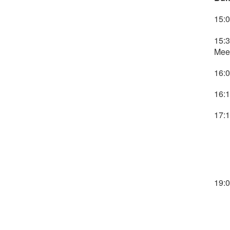
15:
15:3
Mee
16:
16:
17:1
17:
18:
18:
18:
19:0
19:
20:
21: