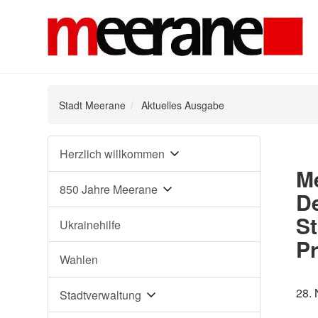
Stadt Meerane
Aktuelles Ausgabe
Navigation
Herzlich willkommen
überspringen
M
850 Jahre Meerane
D
St
Ukrainehilfe
Pr
Wahlen
28.
Stadtverwaltung