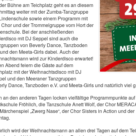
der Bühne am Teichplatz geht es an diesem
mittag weiter mit der Zumba-Tanzgruppe
 Lindenschule sowie einem Programm mit
 Chor und der Trommelgruppe vom Hort der
enschule. Bei der anschließenden
erdisco mit DJ Seppel sind auch die
zgruppen von Beverly Dance, Tanzboden
 und den Meeta-Girls dabei. Auch der
nachtsmann wird zur Kinderdisco erwartet!
en Abend feiern die Gäste auf dem
hplatz mit der Weihnachtsdisco mit DJ
pel und den Meeraner Tanzgruppen
rly Dance, Tanzboden e.V. und Meeta-Girls und natürlich viel g
 an den anderen Tagen locken vielfältige Programmpunkte auf
ikschule Fröhlich, die Tanzschule Anett Wolf, der Chor MER
Märchenspiel „Zwerg Nase“, der Chor Sisters in Action und de
ntag.
rlich wird der Weihnachtsmann an allen drei Tagen auf dem T