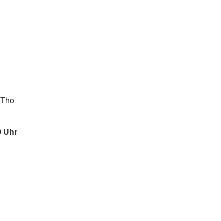
BiTho
0 Uhr