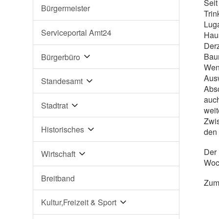
Seit
Bürgermeister
Trin
Luga
Serviceportal Amt24
Hau
Derz
Bau
Bürgerbüro
Wenn
Aus
Standesamt
Absc
auch
Stadtrat
weit
Zwis
Historisches
den 
Der 
Wirtschaft
Woc
Breitband
Zum 
Kultur,Freizeit & Sport