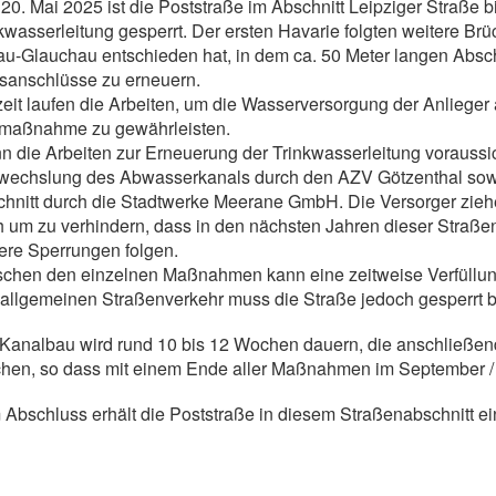
 20. Mai 2025 ist die Poststraße im Abschnitt Leipziger Straß
kwasserleitung gesperrt. Der ersten Havarie folgten weitere B
u-Glauchau entschieden hat, in dem ca. 50 Meter langen Abschn
sanschlüsse zu erneuern.
eit laufen die Arbeiten, um die Wasserversorgung der Anliege
maßnahme zu gewährleisten.
 die Arbeiten zur Erneuerung der Trinkwasserleitung voraussich
wechslung des Abwasserkanals durch den AZV Götzenthal sowi
hnitt durch die Stadtwerke Meerane GmbH. Die Versorger zieh
 um zu verhindern, dass in den nächsten Jahren dieser Straße
ere Sperrungen folgen.
chen den einzelnen Maßnahmen kann eine zeitweise Verfüllung 
allgemeinen Straßenverkehr muss die Straße jedoch gesperrt b
Kanalbau wird rund 10 bis 12 Wochen dauern, die anschließend
hen, so dass mit einem Ende aller Maßnahmen im September /
Abschluss erhält die Poststraße in diesem Straßenabschnitt e