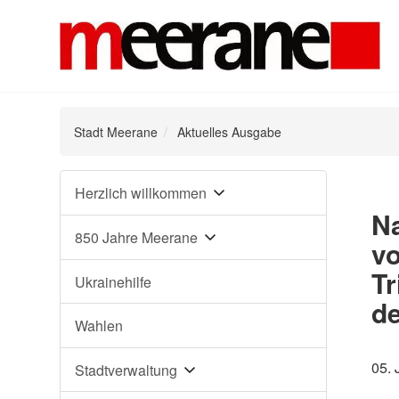
Stadt Meerane
Aktuelles Ausgabe
Navigation
Herzlich willkommen
überspringen
Na
850 Jahre Meerane
vo
Tr
Ukrainehilfe
d
Wahlen
05. 
Stadtverwaltung