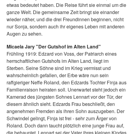
etwas bedeutet haben. Die Reise führt sie einmal um die
ganze Welt. Die gemeinsame Zeit bringt sie einander
wieder näher, und die drei Freundinnen beginnen, nicht
nur Sonja, sondern auch ihr eigenes Leben mit anderen
Augen zu sehen.
Micaela Jary "Der Gutshof im Alten Land"
Frühling 1919: Edzard von Voss, der Patriarch eines
herrschaftlichen Gutshofs im Alten Land, liegt im
Sterben. Seine Söhne sind im Krieg vermisst und
wahrscheinlich gefallen, der Erbe wäre nun sein
raffgieriger Neffe Roland, den Edzards Tochter Finja aus
Familienraison heiraten soll. Unerwartet steht jedoch ein
Kamerad des jüngsten Sohnes Lennart vor der Tür, der
diesem ähnlich sieht. Edzards Frau beschließt, den
angenehmen Fremden als ihren Sohn auszugeben. Der
Schwindel gelingt, Finja ist frei - sehr zum Ärger von
Roland. Doch dann taucht plötzlich eine junge Frau auf,
die behauptet, Lennart sei der Vater ihres kleinen Kindes