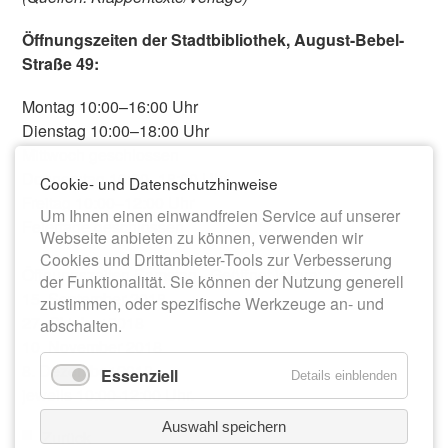
Öffnungszeiten der Stadtbibliothek, August-Bebel-
Straße 49:
Montag 10:00–16:00 Uhr
Dienstag 10:00–18:00 Uhr
Mittwoch geschlossen
Donnerstag 10:00–18:00 Uhr
Cookie- und Datenschutzhinweise
Freitag 10:00–12:00 Uhr
Um Ihnen einen einwandfreien Service auf unserer
Feiertage geschlossen
Webseite anbieten zu können, verwenden wir
Cookies und Drittanbieter-Tools zur Verbesserung
Öffnungszeiten Samstag - Geöffnet ist am:
der Funktionalität. Sie können der Nutzung generell
15. September 2018
zustimmen, oder spezifische Werkzeuge an- und
27. Oktober 2018
abschalten.
10. November 2018
8. Dezember 2018,
Essenziell
Details einblenden
jeweils 10:00-12:00 Uhr.
Auswahl speichern
Zurück