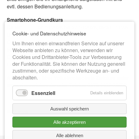
evtl. dessen Bedienungsanleitung.
Smartphone-Grundkurs
Dauer: 06.10.2025 bis 27.10.2025, 09:30 - 11:45
Cookie- und Datenschutzhinweise
Uhr, 4 Termine
Ort: Meerane, Sozialhaus „Alte Post“,
Um Ihnen einen einwandfreien Service auf unserer
Mehrzweckraum
Webseite anbieten zu können, verwenden wir
Entgelt: 20,00 EUR
Cookies und Drittanbieter-Tools zur Verbesserung
der Funktionalität. Sie können der Nutzung generell
Leitung: Elke Rüprich
zustimmen, oder spezifische Werkzeuge an- und
abschalten.
Anmeldungen über Volkshochschule Zwickau unter
www.vhs-zwickau.de oder Telefon 0375 4402-23800
Essenziell
Details einblenden
Auswahl speichern
Zurück
Alle akzeptieren
Alle ablehnen