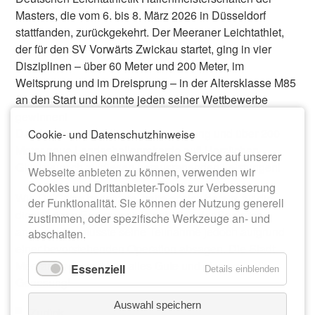
Masters, die vom 6. bis 8. März 2026 in Düsseldorf
stattfanden, zurückgekehrt. Der Meeraner Leichtathlet,
der für den SV Vorwärts Zwickau startet, ging in vier
Disziplinen – über 60 Meter und 200 Meter, im
Weitsprung und im Dreisprung – in der Altersklasse M85
an den Start und konnte jeden seiner Wettbewerbe
gewinnen!
Darüber hinaus stellte er im Dreisprung und über 200
Cookie- und Datenschutzhinweise
Meter neue Landeshallenrekorde auf! Herzlichen
Um Ihnen einen einwandfreien Service auf unserer
Glückwunsch zu diesen herausragenden Leistungen!
Webseite anbieten zu können, verwenden wir
Cookies und Drittanbieter-Tools zur Verbesserung
Wie Dr. Götze berichtete, hatte er sich bereits für die
der Funktionalität. Sie können der Nutzung generell
diesjährigen Europameisterschaften der Senioren
zustimmen, oder spezifische Werkzeuge an- und
angemeldet, musste seine Teilnahme jedoch aufgrund
abschalten.
einer bevorstehenden Operation absagen. Die Stadt
Meerane wünscht ihm alles Gute und eine schnelle
Essenziell
Details einblenden
Genesung!
Auswahl speichern
Zurück