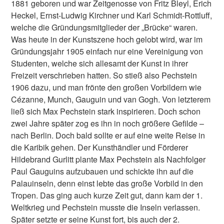
1881 geboren und war Zeitgenosse von Fritz Bleyl, Erich
Heckel, Ernst-Ludwig Kirchner und Karl Schmidt-Rottluff,
welche die Gründungsmitglieder der „Brücke“ waren.
Was heute in der Kunstszene hoch gelobt wird, war im
Gründungsjahr 1905 einfach nur eine Vereinigung von
Studenten, welche sich allesamt der Kunst in ihrer
Freizeit verschrieben hatten. So stieß also Pechstein
1906 dazu, und man frönte den großen Vorbildern wie
Cézanne, Munch, Gauguin und van Gogh. Von letzterem
ließ sich Max Pechstein stark inspirieren. Doch schon
zwei Jahre später zog es ihn in noch größere Gefilde –
nach Berlin. Doch bald sollte er auf eine weite Reise in
die Karibik gehen. Der Kunsthändler und Förderer
Hildebrand Gurlitt plante Max Pechstein als Nachfolger
Paul Gauguins aufzubauen und schickte ihn auf die
Palauinseln, denn einst lebte das große Vorbild in den
Tropen. Das ging auch kurze Zeit gut, dann kam der 1.
Weltkrieg und Pechstein musste die Inseln verlassen.
Später setzte er seine Kunst fort, bis auch der 2.