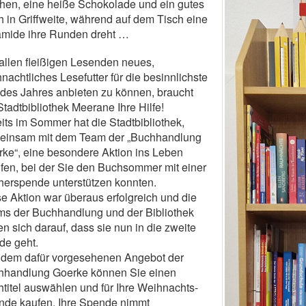
en, eine heiße Schokolade und ein gutes
 in Griffweite, während auf dem Tisch eine
amide ihre Runden dreht …
llen fleißigen Lesenden neues,
nachtliches Lesefutter für die besinnlichste
 des Jahres anbieten zu können, braucht
Stadtbibliothek Meerane Ihre Hilfe!
its im Sommer hat die Stadtbibliothek,
einsam mit dem Team der „Buchhandlung
ke“, eine besondere Aktion ins Leben
fen, bei der Sie den Buchsommer mit einer
erspende unterstützen konnten.
e Aktion war überaus erfolgreich und die
s der Buchhandlung und der Bibliothek
en sich darauf, dass sie nun in die zweite
de geht.
 dem dafür vorgesehenen Angebot der
hhandlung Goerke können Sie einen
titel auswählen und für Ihre Weihnachts-
nde kaufen. Ihre Spende nimmt