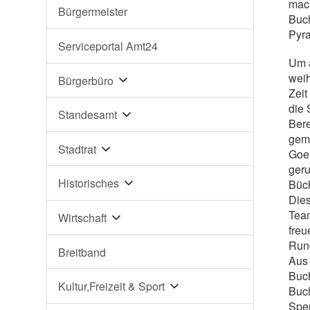
mach
Bürgermeister
Buch
Pyr
Serviceportal Amt24
Um a
weih
Bürgerbüro
Zeit
die 
Standesamt
Bere
gem
Stadtrat
Goer
geru
Historisches
Büch
Dies
Team
Wirtschaft
freu
Run
Breitband
Aus
Buc
Kultur,Freizeit & Sport
Buch
Spe