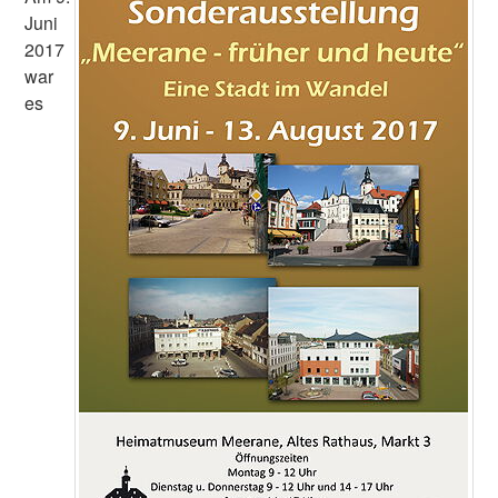
Juni
2017
war
es