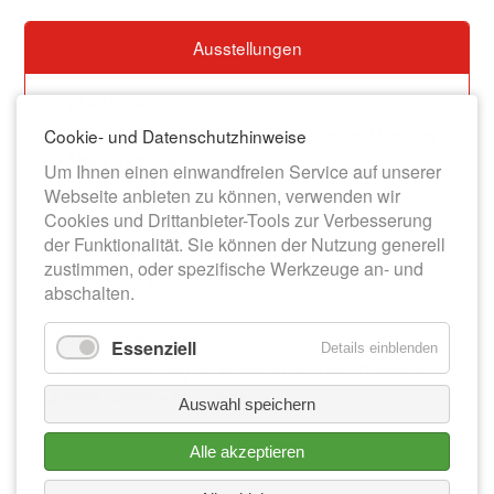
Ausstellungen
14.03.2026
Dauerausstellung zur Stadtgeschichte im Museum
Cookie- und Datenschutzhinweise
im Alten Rathaus
Um Ihnen einen einwandfreien Service auf unserer
Webseite anbieten zu können, verwenden wir
Cookies und Drittanbieter-Tools zur Verbesserung
13.06.2026
der Funktionalität. Sie können der Nutzung generell
Werner-Bochmann-Ausstellung im Museum im
zustimmen, oder spezifische Werkzeuge an- und
Alten Rathaus
abschalten.
01.08.2026
Essenziell
Details einblenden
Sonderausstellung im Museum im Alten Rathaus:
„Zeitlos schön – Im Duett“
Auswahl speichern
Alle akzeptieren