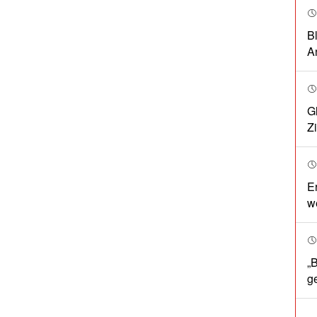
B
A
G
Z
E
w
„
g