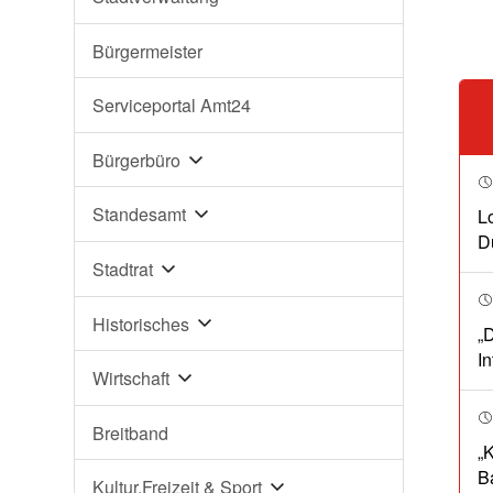
Bürgermeister
Serviceportal Amt24
Bürgerbüro
Standesamt
L
D
Stadtrat
Historisches
„
I
Wirtschaft
Breitband
„
B
Kultur,Freizeit & Sport