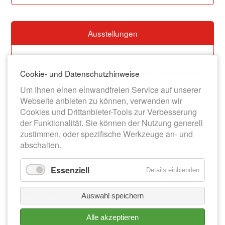
Ausstellungen
14.03.2026
Dauerausstellung zur Stadtgeschichte im Museum
Cookie- und Datenschutzhinweise
im Alten Rathaus
Um Ihnen einen einwandfreien Service auf unserer
Webseite anbieten zu können, verwenden wir
Cookies und Drittanbieter-Tools zur Verbesserung
13.06.2026
der Funktionalität. Sie können der Nutzung generell
Werner-Bochmann-Ausstellung im Museum im
zustimmen, oder spezifische Werkzeuge an- und
Alten Rathaus
abschalten.
01.08.2026
Essenziell
Details einblenden
Sonderausstellung im Museum im Alten Rathaus:
„Zeitlos schön – Im Duett“
Auswahl speichern
Alle akzeptieren