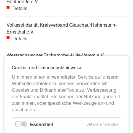
Behinderte e.V.
Details
Volkssolidarität Kreisverband Glauchau/Hohenstein-
Ernstthal e.V.
Details
Westsächsischer Tschernobyl-Hilfe-Verein e.V.
Details
Cookie- und Datenschutzhinweise
Um Ihnen einen einwandfreien Service auf unserer
Erfassungsformular Vereine
Webseite anbieten zu können, verwenden wir
Cookies und Drittanbieter-Tools zur Verbesserung
Richtlinie zur Vereinsförderung der Stadt Meerane
der Funktionalität. Sie können der Nutzung generell
zustimmen, oder spezifische Werkzeuge an- und
Antrag zur Vereinsförderung (Förderung für
abschalten.
eingetragene Vereine)
Antrag zur Vereinsförderung (Projektförderung)
Essenziell
Details einblenden