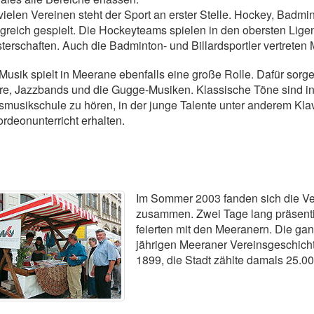
vielen Vereinen steht der Sport an erster Stelle. Hockey, Badm
lgreich gespielt. Die Hockeyteams spielen in den obersten Lige
terschaften. Auch die Badminton- und Billardsportler vertrete
Musik spielt in Meerane ebenfalls eine große Rolle. Dafür sor
e, Jazzbands und die Gugge-Musiken. Klassische Töne sind in
smusikschule zu hören, in der junge Talente unter anderem Klav
rdeonunterricht erhalten.
Im Sommer 2003 fanden sich die Ver
zusammen. Zwei Tage lang präsentier
feierten mit den Meeranern. Die gan
jährigen Meeraner Vereinsgeschichte
1899, die Stadt zählte damals 25.0