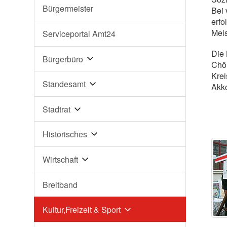
Bürgermeister
Bei 
erfo
Meis
Serviceportal Amt24
Die 
Bürgerbüro
Chör
Krei
Standesamt
Akko
Stadtrat
Historisches
Wirtschaft
Breitband
Kultur,Freizeit & Sport