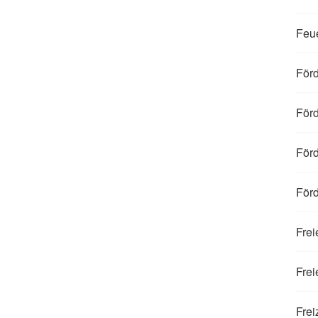
Feue
För
Förd
Förd
Förd
Frei
Fre
Frei