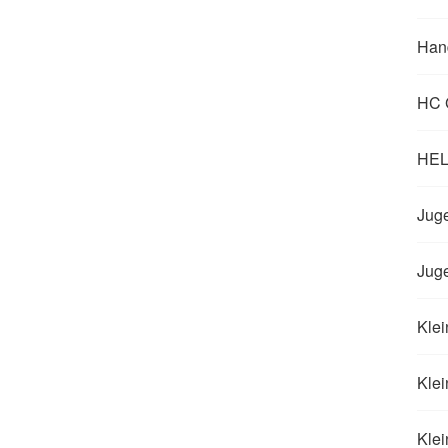
Han
HC 
HELP
Juge
Jug
Klei
Klei
Klei