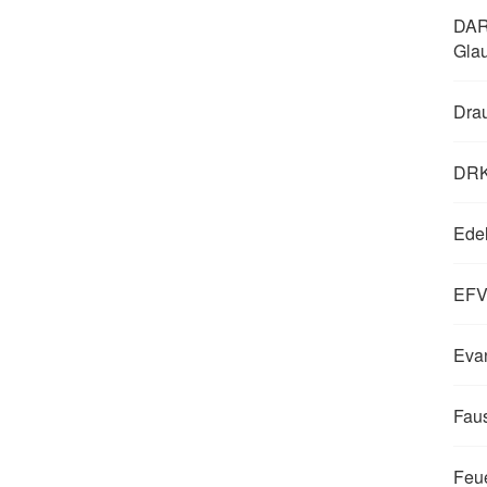
DAR
Gla
Dra
DRK
Edel
EFV 
Evan
Faus
Feue