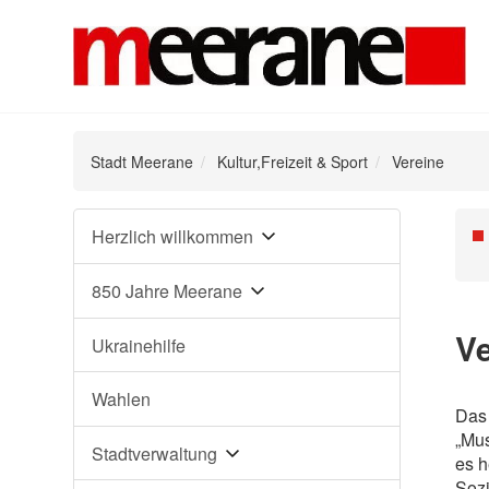
Stadt Meerane
Kultur,Freizeit & Sport
Vereine
Navigation
Herzlich willkommen
Na
überspringen
üb
850 Jahre Meerane
Ve
Ukrainehilfe
Wahlen
Das 
„Mus
Stadtverwaltung
es h
Sozi