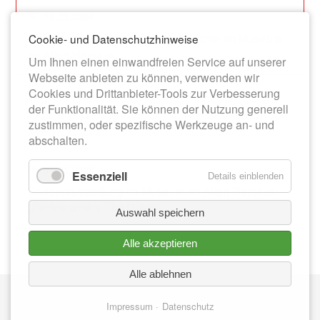
14.03.2026
Dauerausstellung zur Stadtgeschichte im Museum
Cookie- und Datenschutzhinweise
im Alten Rathaus
Um Ihnen einen einwandfreien Service auf unserer
Webseite anbieten zu können, verwenden wir
Cookies und Drittanbieter-Tools zur Verbesserung
13.06.2026
der Funktionalität. Sie können der Nutzung generell
Werner-Bochmann-Ausstellung im Museum im
zustimmen, oder spezifische Werkzeuge an- und
Alten Rathaus
abschalten.
01.08.2026
Essenziell
Details einblenden
Sonderausstellung im Museum im Alten Rathaus:
„Zeitlos schön – Im Duett“
Auswahl speichern
Alle akzeptieren
Alle ablehnen
Nav
IMPRESSUM
üb
Impressum
Datenschutz