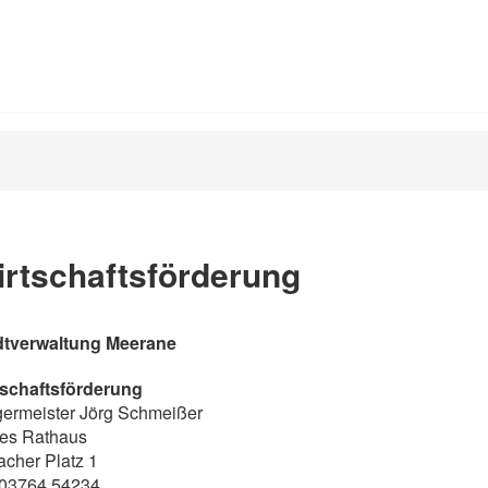
rtschaftsförderung
dtverwaltung Meerane
tschaftsförderung
germeister Jörg Schmeißer
es Rathaus
acher Platz 1
:03764 54234