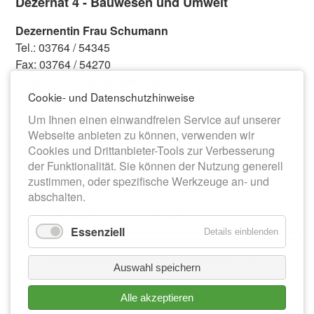
Dezernat 4 - Bauwesen und Umwelt
Dezernentin Frau Schumann
Tel.: 03764 / 54345
Fax: 03764 / 54270
E-Mail: schumann@meerane.eu
Cookie- und Datenschutzhinweise
Um Ihnen einen einwandfreien Service auf unserer
Sachgebiet Bauen
Webseite anbieten zu können, verwenden wir
Cookies und Drittanbieter-Tools zur Verbesserung
der Funktionalität. Sie können der Nutzung generell
Sachgebiet Umwelt
zustimmen, oder spezifische Werkzeuge an- und
abschalten.
Sachgebiet Untere Bauaufsicht
Essenziell
Details einblenden
Regiebetrieb Meeraner Stadttechnik
Auswahl speichern
Alle akzeptieren