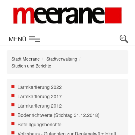
en
MENÜ
Stadt Meerane
Stadtverwaltung
Studien und Berichte
Navigation
Lärmkartierung 2022
überspringen
Lärmkartierung 2017
Lärmkartierung 2012
Bodenrichtwerte (Stichtag 31.12.2018)
Beteiligungsberichte
Volkshaus - Gutachten zur Denkmalwürdigkeit