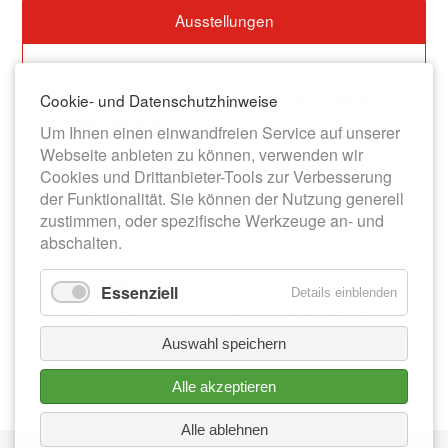
Ausstellungen
14.03.2026
Dauerausstellung zur Stadtgeschichte im Museum
Cookie- und Datenschutzhinweise
im Alten Rathaus
Um Ihnen einen einwandfreien Service auf unserer
Webseite anbieten zu können, verwenden wir
Cookies und Drittanbieter-Tools zur Verbesserung
13.06.2026
der Funktionalität. Sie können der Nutzung generell
Werner-Bochmann-Ausstellung im Museum im
zustimmen, oder spezifische Werkzeuge an- und
Alten Rathaus
abschalten.
01.08.2026
Essenziell
Details einblenden
Sonderausstellung im Museum im Alten Rathaus:
„Zeitlos schön – Im Duett“
Auswahl speichern
Alle akzeptieren
Alle ablehnen
Nav