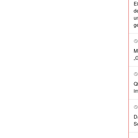
E
d
u
ge
M
„
Q
i
Da
S