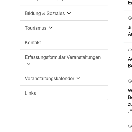
E
Bildung & Soziales
J
Tourismus
A
Kontakt
Erfassungsformular Veranstaltungen
A
B
Veranstaltungskalender
W
Links
B
z
„