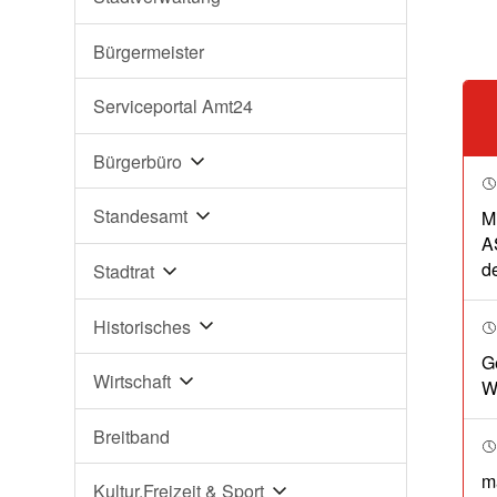
Bürgermeister
Serviceportal Amt24
Bürgerbüro
Standesamt
M
A
d
Stadtrat
Historisches
G
Wirtschaft
W
Breitband
m
Kultur,Freizeit & Sport