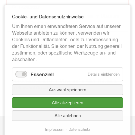
14.03.2026
Dauerausstellung zur Stadtgeschichte im Museum
Cookie- und Datenschutzhinweise
im Alten Rathaus
Um Ihnen einen einwandfreien Service auf unserer
Webseite anbieten zu können, verwenden wir
Cookies und Drittanbieter-Tools zur Verbesserung
13.06.2026
der Funktionalität. Sie können der Nutzung generell
Werner-Bochmann-Ausstellung im Museum im
zustimmen, oder spezifische Werkzeuge an- und
Alten Rathaus
abschalten.
01.08.2026
Essenziell
Details einblenden
Sonderausstellung im Museum im Alten Rathaus:
„Zeitlos schön – Im Duett“
Auswahl speichern
Alle akzeptieren
Alle ablehnen
Nav
IMPRESSUM
üb
Impressum
Datenschutz