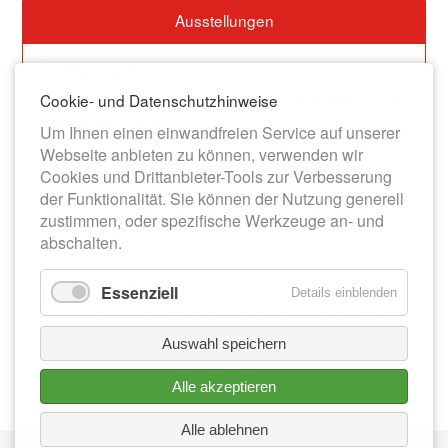
Ausstellungen
14.03.2026
Dauerausstellung zur Stadtgeschichte im Museum
Cookie- und Datenschutzhinweise
im Alten Rathaus
Um Ihnen einen einwandfreien Service auf unserer
Webseite anbieten zu können, verwenden wir
Cookies und Drittanbieter-Tools zur Verbesserung
13.06.2026
der Funktionalität. Sie können der Nutzung generell
Werner-Bochmann-Ausstellung im Museum im
zustimmen, oder spezifische Werkzeuge an- und
Alten Rathaus
abschalten.
01.08.2026
Essenziell
Details einblenden
Sonderausstellung im Museum im Alten Rathaus:
„Zeitlos schön – Im Duett“
Auswahl speichern
Alle akzeptieren
Alle ablehnen
Nav