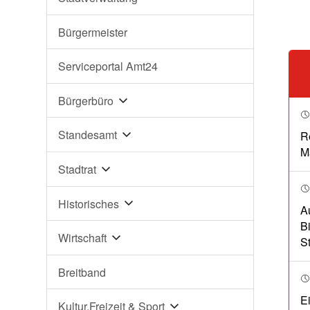
Bürgermeister
Serviceportal Amt24
Bürgerbüro
Standesamt
R
M
Stadtrat
Historisches
A
B
Wirtschaft
S
Breitband
E
Kultur,Freizeit & Sport