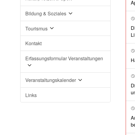
A
Bildung & Soziales
D
Tourismus
L
Kontakt
Erfassungsformular Veranstaltungen
H
Veranstaltungskalender
D
u
Links
A
be