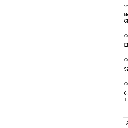
B
S
E
5
8
1.