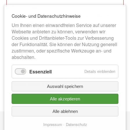
14.03.2026
Dauerausstellung zur Stadtgeschichte im Museum
Cookie- und Datenschutzhinweise
im Alten Rathaus
Um Ihnen einen einwandfreien Service auf unserer
Webseite anbieten zu können, verwenden wir
Cookies und Drittanbieter-Tools zur Verbesserung
13.06.2026
der Funktionalität. Sie können der Nutzung generell
Werner-Bochmann-Ausstellung im Museum im
zustimmen, oder spezifische Werkzeuge an- und
Alten Rathaus
abschalten.
01.08.2026
Essenziell
Details einblenden
Sonderausstellung im Museum im Alten Rathaus:
„Zeitlos schön – Im Duett“
Auswahl speichern
Alle akzeptieren
Alle ablehnen
Nav
IMPRESSUM
üb
Impressum
Datenschutz