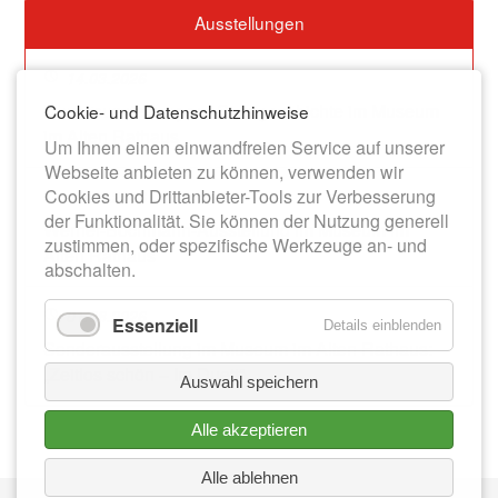
Ausstellungen
14.03.2026
Dauerausstellung zur Stadtgeschichte im Museum
Cookie- und Datenschutzhinweise
im Alten Rathaus
Um Ihnen einen einwandfreien Service auf unserer
Webseite anbieten zu können, verwenden wir
Cookies und Drittanbieter-Tools zur Verbesserung
13.06.2026
der Funktionalität. Sie können der Nutzung generell
Werner-Bochmann-Ausstellung im Museum im
zustimmen, oder spezifische Werkzeuge an- und
Alten Rathaus
abschalten.
01.08.2026
Essenziell
Details einblenden
Sonderausstellung im Museum im Alten Rathaus:
„Zeitlos schön – Im Duett“
Auswahl speichern
Alle akzeptieren
Alle ablehnen
Nav