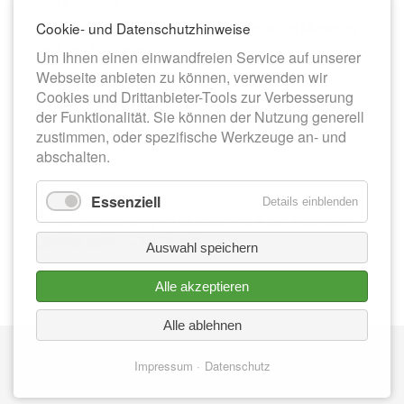
14.03.2026
Dauerausstellung zur Stadtgeschichte im Museum
Cookie- und Datenschutzhinweise
im Alten Rathaus
Um Ihnen einen einwandfreien Service auf unserer
Webseite anbieten zu können, verwenden wir
Cookies und Drittanbieter-Tools zur Verbesserung
13.06.2026
der Funktionalität. Sie können der Nutzung generell
Werner-Bochmann-Ausstellung im Museum im
zustimmen, oder spezifische Werkzeuge an- und
Alten Rathaus
abschalten.
01.08.2026
Essenziell
Details einblenden
Sonderausstellung im Museum im Alten Rathaus:
„Zeitlos schön – Im Duett“
Auswahl speichern
Alle akzeptieren
Alle ablehnen
Nav
IMPRESSUM
üb
Impressum
Datenschutz
DATENSCHUTZ