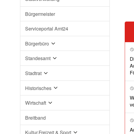
Bürgermeister
Serviceportal Amt24
Bürgerbüro
Standesamt
D
A
F
Stadtrat
Historisches
W
Wirtschaft
v
Breitband
A
Kultur,Freizeit & Sport