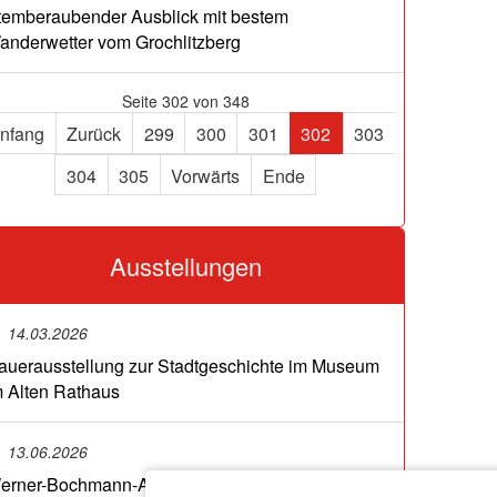
temberaubender Ausblick mit bestem
anderwetter vom Grochlitzberg
Seite 302 von 348
nfang
Zurück
299
300
301
302
303
304
305
Vorwärts
Ende
Ausstellungen
14.03.2026
auerausstellung zur Stadtgeschichte im Museum
m Alten Rathaus
13.06.2026
erner-Bochmann-Ausstellung im Museum im