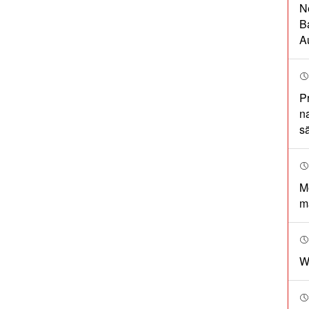
N
B
A
P
n
s
M
m
W