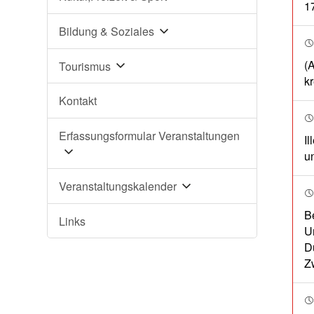
17
Bildung & Soziales
(
Tourismus
k
Kontakt
Erfassungsformular Veranstaltungen
I
u
Veranstaltungskalender
B
Links
U
D
Z