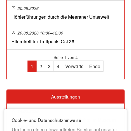
20.08.2026
Höhlerführungen durch die Meeraner Unterwelt
20.08.2026 10:00–12:00
Elterntreff im Treffpunkt Ost 36
Seite 1 von 4
1
2
3
4
Vorwärts
Ende
Ausstellungen
14.03.2026
Dauerausstellung zur Stadtgeschichte im Museum
Cookie- und Datenschutzhinweise
im Alten Rathaus
Um Ihnen einen einwandfreien Service auf unserer