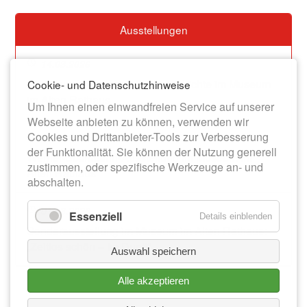
Ausstellungen
14.03.2026
Dauerausstellung zur Stadtgeschichte im Museum
Cookie- und Datenschutzhinweise
im Alten Rathaus
Um Ihnen einen einwandfreien Service auf unserer
Webseite anbieten zu können, verwenden wir
Cookies und Drittanbieter-Tools zur Verbesserung
13.06.2026
der Funktionalität. Sie können der Nutzung generell
Werner-Bochmann-Ausstellung im Museum im
zustimmen, oder spezifische Werkzeuge an- und
Alten Rathaus
abschalten.
01.08.2026
Essenziell
Details einblenden
Sonderausstellung im Museum im Alten Rathaus:
„Zeitlos schön – Im Duett“
Auswahl speichern
Alle akzeptieren