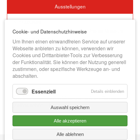
Ausstellungen
14.03.2026
Dauerausstellung zur Stadtgeschichte im Museum
Cookie- und Datenschutzhinweise
im Alten Rathaus
Um Ihnen einen einwandfreien Service auf unserer
Webseite anbieten zu können, verwenden wir
Cookies und Drittanbieter-Tools zur Verbesserung
13.06.2026
der Funktionalität. Sie können der Nutzung generell
Werner-Bochmann-Ausstellung im Museum im
zustimmen, oder spezifische Werkzeuge an- und
Alten Rathaus
abschalten.
01.08.2026
Essenziell
Details einblenden
Sonderausstellung im Museum im Alten Rathaus:
„Zeitlos schön – Im Duett“
Auswahl speichern
Alle akzeptieren
Alle ablehnen
Nav