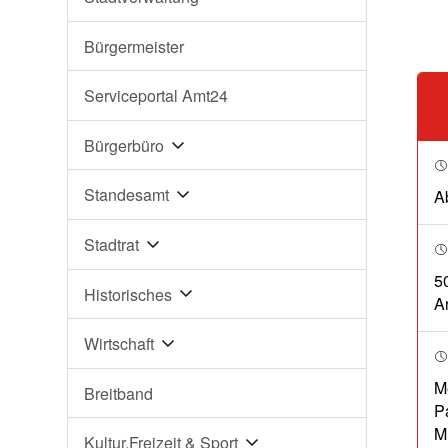
Bürgermeister
Serviceportal Amt24
Bürgerbüro
Standesamt
A
Stadtrat
5
Historisches
Ar
Wirtschaft
Me
Breitband
P
M
Kultur,Freizeit & Sport