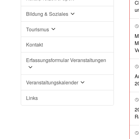
C
u
Bildung & Soziales
Tourismus
M
M
Kontakt
V
Erfassungsformular Veranstaltungen
A
Veranstaltungskalender
2
Links
2
R