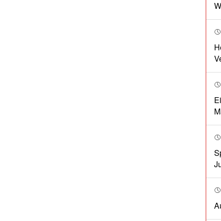
W
H
V
E
M
S
J
A