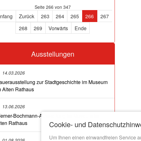
Seite 266 von 347
nfang
Zurück
263
264
265
266
267
268
269
Vorwärts
Ende
Ausstellungen
14.03.2026
auerausstellung zur Stadtgeschichte im Museum
m Alten Rathaus
13.06.2026
erner-Bochmann-Ausstellung im Museum im
Cookie- und Datenschutzhinw
lten Rathaus
Um Ihnen einen einwandfreien Service a
01.08.2026